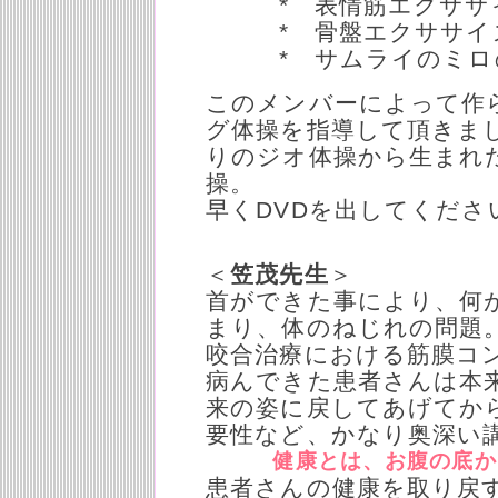
* 表情筋エクササイ
* 骨盤エクササイズの
* サムライのミロ
このメンバーによって作
グ体操を指導して頂きま
りのジオ体操から生まれ
操。
早くDVDを出してくださ
＜
笠茂先生
＞
首ができた事により、何
まり、体のねじれの問題
咬合治療における筋膜コ
病んできた患者さんは本
来の姿に戻してあげてか
要性など、かなり奥深い
健康とは、お腹の底から
患者さんの健康を取り戻