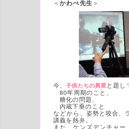
＜
かわべ先生
＞
今、
と題し
子供たちの異変
80年周期のこと、
糖化の問題、
内蔵下垂のこと
などから、姿勢と咬合、
講義を熱弁。
また、ケンズデンチャー