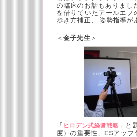
の臨床のお話もありまし
を借りていたアールエフ
歩き方補正、 姿勢指導が
＜
金子先生
＞
「
」と
ヒロデン式経営戦略
度）の重要性、ESアップ