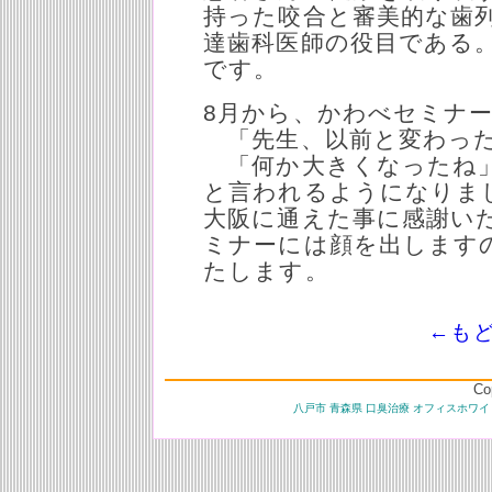
持った咬合と審美的な歯
達歯科医師の役目である。
です。
8月から、かわべセミナ
「先生、以前と変わっ
「何か大きくなったね
と言われるようになりま
大阪に通えた事に感謝い
ミナーには顔を出します
たします。
←も
Co
八戸市 青森県 口臭治療 オフィスホワイ