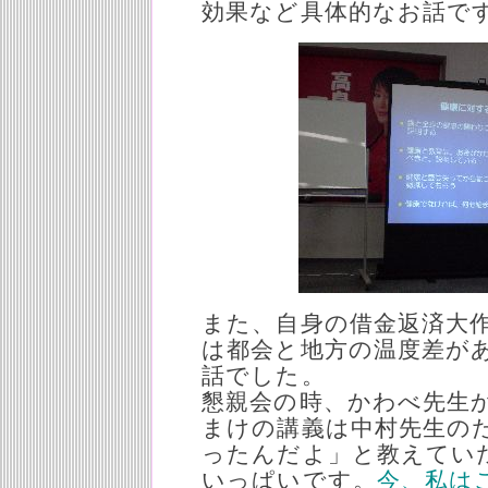
効果など具体的なお話で
また、自身の借金返済大
は都会と地方の温度差が
話でした。
懇親会の時、かわべ先生
まけの講義は中村先生の
ったんだよ」と教えてい
いっぱいです。
今、私は