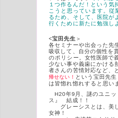
１つ作るんだ！という気
こうと思っています。従
るため、そして、医院が
行くために新たに勉強し
<
宝田先生
＞
各セミナーや出会った先
吸収して、自分の個性を貫
のポリシー。女性医師で
少ない事や義歯にかける
者さんの苦情対応など、
という宝田先生
帰せない！
は皆惚れ惚れすると思い
H20年9月、謎のユニ
ス』 結成！！
グレーシスとは、美し
女神！